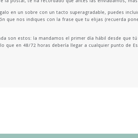
 de la postal, te ha recordado que antes las enviábamos, más
egalo en un sobre con un tacto superagradable, puedes inclu
ión que nos indiques con la frase que tu elijas (recuerda p
da son estos: la mandamos el primer día hábil desde que tú 
lo que en 48/72 horas debería llegar a cualquier punto de E