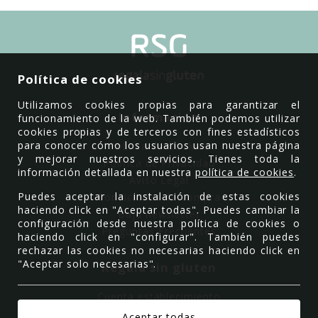
Política de cookies
Utilizamos cookies propias para garantizar el
Información
funcionamiento de la web. También podemos utilizar
cookies propias y de terceros con fines estadísticos
para conocer cómo los usuarios usan nuestra página
Política de Cookies
y mejorar nuestros servicios. Tienes toda la
Política de Privacidad
información detallada en nuestra
política de cookies
.
Aviso Legal
Puedes aceptar la instalación de estas cookies
Condiciones de compra
haciendo click en "Aceptar todas". Puedes cambiar la
Baja newsletter
configuración desde nuestra política de cookies o
Preguntas Frecuentes
haciendo click en "configurar". También puedes
rechazar las cookies no necesarias haciendo click en
"Aceptar solo necesarias".
Regala sin gluten
Cuenta establecimiento
Quiénes somos