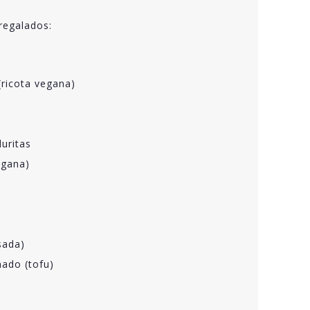
regalados:
(ricota vegana)
uritas
egana)
sada)
ado (tofu)