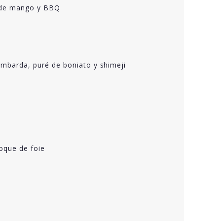
a de mango y BBQ
ombarda, puré de boniato y shimeji
oque de foie