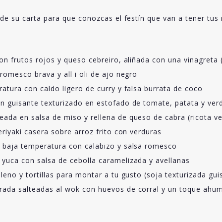
de su carta para que conozcas el festín que van a tener tus 
on frutos rojos y queso cebreiro, aliñada con una vinagreta 
romesco brava y all i oli de ajo negro
atura con caldo ligero de curry y falsa burrata de coco
n guisante texturizado en estofado de tomate, patata y verd
ada en salsa de miso y rellena de queso de cabra (ricota v
eriyaki casera sobre arroz frito con verduras
a baja temperatura con calabizo y salsa romesco
yuca con salsa de cebolla caramelizada y avellanas
leno y tortillas para montar a tu gusto (soja texturizada gui
rada salteadas al wok con huevos de corral y un toque ahum