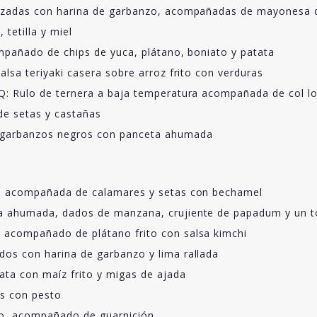
ebozadas con harina de garbanzo, acompañadas de mayones
tetilla y miel
ompañado de chips de yuca, plátano, boniato y patata
alsa teriyaki casera sobre arroz frito con verduras
BQ: Rulo de ternera a baja temperatura acompañada de col l
 de setas y castañas
e garbanzos negros con panceta ahumada
na, acompañada de calamares y setas con bechamel
la ahumada, dados de manzana, crujiente de papadum y un t
 acompañado de plátano frito con salsa kimchi
dos con harina de garbanzo y lima rallada
ata con maíz frito y migas de ajada
as con pesto
do, acompañado de guarnición