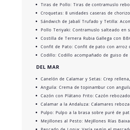
Tiras de Pollo: Tiras de contramuslo r
Croquetas: 8 unidades caseras de chorizo, 
Sándwich de Jabalí Trufado y Tetilla: Ac
Pollo Teriyaki: Contramuslo salteado en s
Costilla de Ternera Rubia Gallega con B
Confit de Pato: Confit de pato con arroz
Codillo: Codillo acompañado de guiso d
DEL MAR
Canelón de Calamar y Setas: Crep relle
Anguila: Crema de topinambur con angui
Cazón con Plátano Frito: Cazón rebozado
Calamar a la Andaluza: Calamares reboza
Pulpo: Pulpo a la brasa sobre puré de pat
Mejillones al Pesto: Mejillones Rías Baix
Pescado de Lonja: Varía según el merca