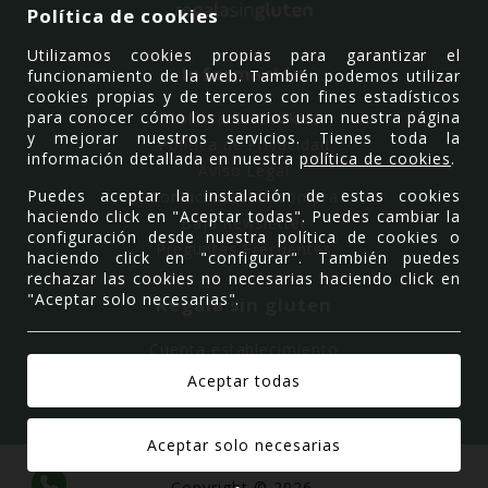
Política de cookies
Utilizamos cookies propias para garantizar el
Información
funcionamiento de la web. También podemos utilizar
cookies propias y de terceros con fines estadísticos
para conocer cómo los usuarios usan nuestra página
Política de Cookies
y mejorar nuestros servicios. Tienes toda la
Política de Privacidad
información detallada en nuestra
política de cookies
.
Aviso Legal
Puedes aceptar la instalación de estas cookies
Condiciones de compra
haciendo click en "Aceptar todas". Puedes cambiar la
Baja newsletter
configuración desde nuestra política de cookies o
Preguntas Frecuentes
haciendo click en "configurar". También puedes
rechazar las cookies no necesarias haciendo click en
"Aceptar solo necesarias".
Regala sin gluten
Cuenta establecimiento
Quiénes somos
Contacto
Copyright © 2026.