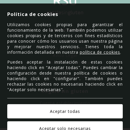
Política de cookies
Utilizamos cookies propias para garantizar el
Información
funcionamiento de la web. También podemos utilizar
cookies propias y de terceros con fines estadísticos
para conocer cómo los usuarios usan nuestra página
Política de Cookies
y mejorar nuestros servicios. Tienes toda la
Política de Privacidad
información detallada en nuestra
política de cookies
.
Aviso Legal
Puedes aceptar la instalación de estas cookies
Condiciones de compra
haciendo click en "Aceptar todas". Puedes cambiar la
Baja newsletter
configuración desde nuestra política de cookies o
Preguntas Frecuentes
haciendo click en "configurar". También puedes
rechazar las cookies no necesarias haciendo click en
"Aceptar solo necesarias".
Regala sin gluten
Cuenta establecimiento
Quiénes somos
Contacto