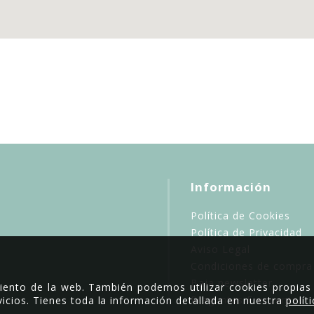
Información
Política de Cookies
Política de Privacidad
Aviso Legal
Condiciones de compra
Baja newsletter
miento de la web. También podemos utilizar cookies propias
Preguntas Frecuentes
icios. Tienes toda la información detallada en nuestra
polít