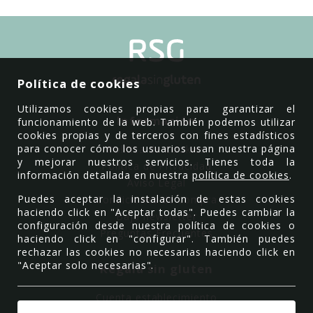
Política de cookies
Utilizamos cookies propias para garantizar el
Información
funcionamiento de la web. También podemos utilizar
cookies propias y de terceros con fines estadísticos
para conocer cómo los usuarios usan nuestra página
Política de Cookies
y mejorar nuestros servicios. Tienes toda la
Política de Privacidad
información detallada en nuestra
política de cookies
.
Aviso Legal
Puedes aceptar la instalación de estas cookies
Condiciones de compra
haciendo click en "Aceptar todas". Puedes cambiar la
Baja newsletter
configuración desde nuestra política de cookies o
Preguntas Frecuentes
haciendo click en "configurar". También puedes
rechazar las cookies no necesarias haciendo click en
"Aceptar solo necesarias".
Regala sin gluten
Cuenta establecimiento