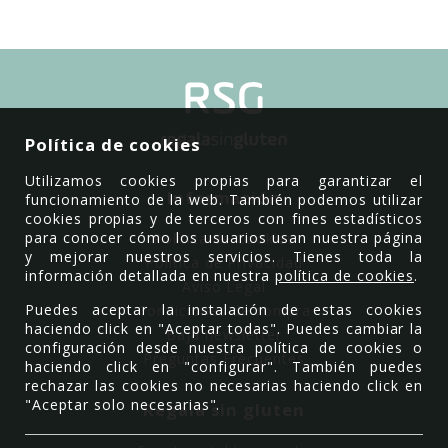
Política de cookies
Utilizamos cookies propias para garantizar el
Información
funcionamiento de la web. También podemos utilizar
cookies propias y de terceros con fines estadísticos
para conocer cómo los usuarios usan nuestra página
Política de Cookies
y mejorar nuestros servicios. Tienes toda la
Política de Privacidad
información detallada en nuestra
política de cookies
.
Aviso Legal
Puedes aceptar la instalación de estas cookies
Condiciones de compra
haciendo click en "Aceptar todas". Puedes cambiar la
Baja newsletter
configuración desde nuestra política de cookies o
Preguntas Frecuentes
haciendo click en "configurar". También puedes
rechazar las cookies no necesarias haciendo click en
"Aceptar solo necesarias".
Regala sin gluten