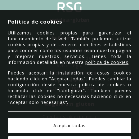
Política de cookies
Utilizamos cookies propias para garantizar el
Información
funcionamiento de la web. También podemos utilizar
cookies propias y de terceros con fines estadísticos
para conocer cómo los usuarios usan nuestra página
Política de Cookies
y mejorar nuestros servicios. Tienes toda la
Política de Privacidad
información detallada en nuestra
política de cookies
.
Aviso Legal
Puedes aceptar la instalación de estas cookies
Condiciones de compra
haciendo click en "Aceptar todas". Puedes cambiar la
Baja newsletter
configuración desde nuestra política de cookies o
Preguntas Frecuentes
haciendo click en "configurar". También puedes
rechazar las cookies no necesarias haciendo click en
"Aceptar solo necesarias".
Regala sin gluten
Cuenta establecimiento
Quiénes somos
Contacto