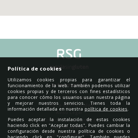
Política de cookies
Utilizamos cookies propias para garantizar el
Información
funcionamiento de la web. También podemos utilizar
cookies propias y de terceros con fines estadísticos
para conocer cómo los usuarios usan nuestra página
Política de Cookies
y mejorar nuestros servicios. Tienes toda la
Política de Privacidad
información detallada en nuestra
política de cookies
.
Aviso Legal
Puedes aceptar la instalación de estas cookies
Condiciones de compra
haciendo click en "Aceptar todas". Puedes cambiar la
Baja newsletter
configuración desde nuestra política de cookies o
Preguntas Frecuentes
haciendo click en "configurar". También puedes