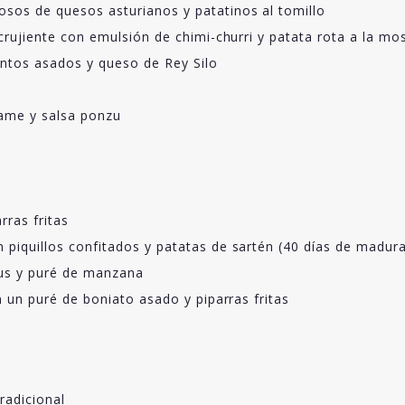
sos de quesos asturianos y patatinos al tomillo
 crujiente con emulsión de chimi-churri y patata rota a la mo
entos asados y queso de Rey Silo
ame y salsa ponzu
rras fritas
 piquillos confitados y patatas de sartén (40 días de madur
tus y puré de manzana
n un puré de boniato asado y piparras fritas
radicional