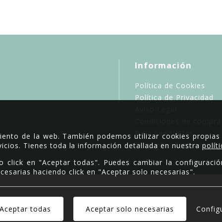
Información
Política de Cookies
Política de Privacidad
Aviso Legal
Condiciones de compra
Baja newsletter
miento de la web. También podemos utilizar cookies propias
Preguntas Frecuentes
icios. Tienes toda la información detallada en nuestra
polít
o click en "Aceptar todas". Puedes cambiar la configuració
cesarias haciendo click en "Aceptar solo necesarias".
Copyright © 2026.
Config