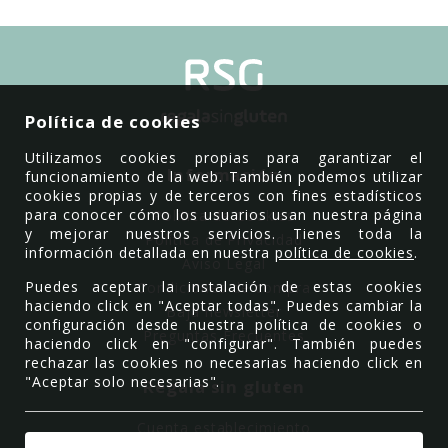
Política de cookies
Utilizamos cookies propias para garantizar el
Información
funcionamiento de la web. También podemos utilizar
cookies propias y de terceros con fines estadísticos
para conocer cómo los usuarios usan nuestra página
Política de Cookies
y mejorar nuestros servicios. Tienes toda la
Política de Privacidad
información detallada en nuestra
política de cookies
.
Aviso Legal
Puedes aceptar la instalación de estas cookies
Condiciones de compra
haciendo click en "Aceptar todas". Puedes cambiar la
Baja newsletter
configuración desde nuestra política de cookies o
Preguntas Frecuentes
haciendo click en "configurar". También puedes
rechazar las cookies no necesarias haciendo click en
"Aceptar solo necesarias".
Regala sin gluten
Cuenta establecimiento